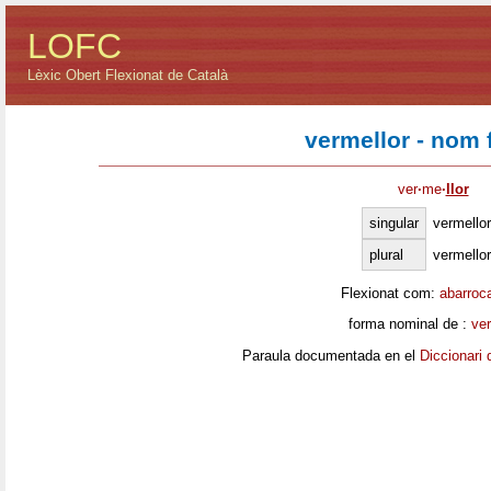
LOFC
Lèxic Obert Flexionat de Català
vermellor - nom
ver
·
me
·
llor
singular
vermellor
plural
vermello
Flexionat com:
abarroc
forma nominal de :
ver
Paraula documentada en el
Diccionari 