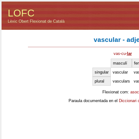
LOFC
Lèxic Obert Flexionat de Català
vascular - adj
vas
·
cu
·
lar
masculí
fe
singular
vascular
va
plural
vasculars
va
Flexionat com:
asoc
Paraula documentada en el
Diccionari 