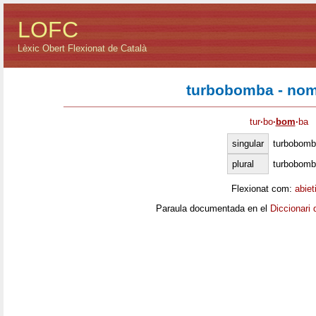
LOFC
Lèxic Obert Flexionat de Català
turbobomba - nom
tur
·
bo
·
bom
·
ba
singular
turbobom
plural
turbobom
Flexionat com:
abiet
Paraula documentada en el
Diccionari 