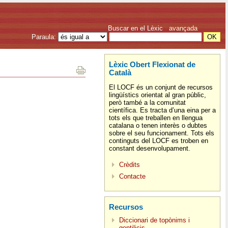
Buscar en el Lèxic
avançada
Paraula:
Lèxic Obert Flexionat de
Català
El LOCF és un conjunt de recursos
lingüístics orientat al gran públic,
però també a la comunitat
científica. Es tracta d’una eina per a
tots els que treballen en llengua
catalana o tenen interès o dubtes
sobre el seu funcionament. Tots els
continguts del LOCF es troben en
constant desenvolupament.
Crèdits
Contacte
Recursos
Diccionari de topònims i
gentilicis