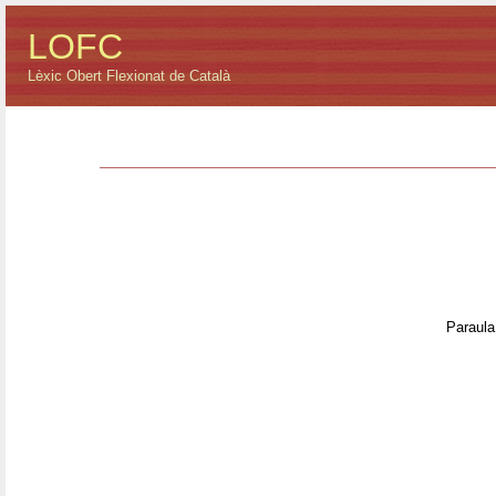
LOFC
Lèxic Obert Flexionat de Català
Paraula