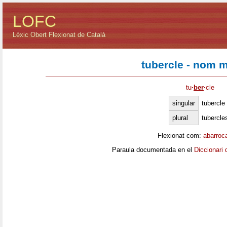
LOFC
Lèxic Obert Flexionat de Català
tubercle - nom m
tu
·
ber
·
cle
singular
tubercle
plural
tubercle
Flexionat com:
abarroc
Paraula documentada en el
Diccionari 