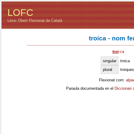
LOFC
Lèxic Obert Flexionat de Català
troica - nom f
troi
·
ca
singular
troica
plural
troiques
Flexionat com:
alpa
Paraula documentada en el
Diccionari 