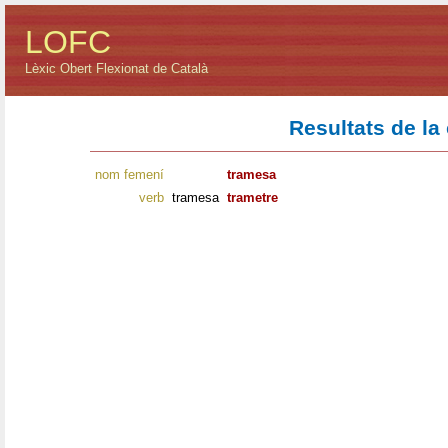
LOFC
Lèxic Obert Flexionat de Català
Resultats de la
nom femení
tramesa
verb
tramesa
trametre