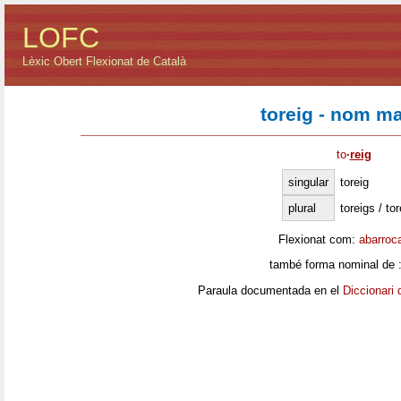
LOFC
Lèxic Obert Flexionat de Català
toreig - nom ma
to
·
reig
singular
toreig
plural
toreigs / to
Flexionat com:
abarroc
també forma nominal de 
Paraula documentada en el
Diccionari 