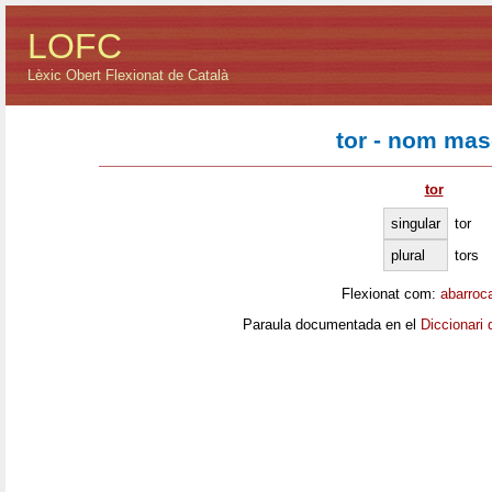
LOFC
Lèxic Obert Flexionat de Català
tor - nom mas
tor
singular
tor
plural
tors
Flexionat com:
abarroc
Paraula documentada en el
Diccionari 