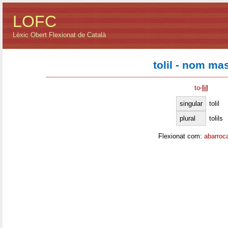
LOFC
Lèxic Obert Flexionat de Català
tolil - nom ma
to
·
lil
singular
tolil
plural
tolils
Flexionat com:
abarroc