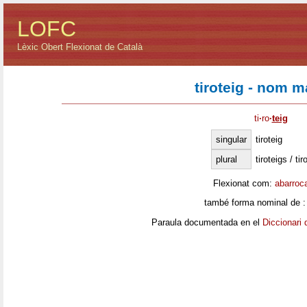
LOFC
Lèxic Obert Flexionat de Català
tiroteig - nom m
ti
·
ro
·
teig
singular
tiroteig
plural
tiroteigs / tir
Flexionat com:
abarroc
també forma nominal de 
Paraula documentada en el
Diccionari 