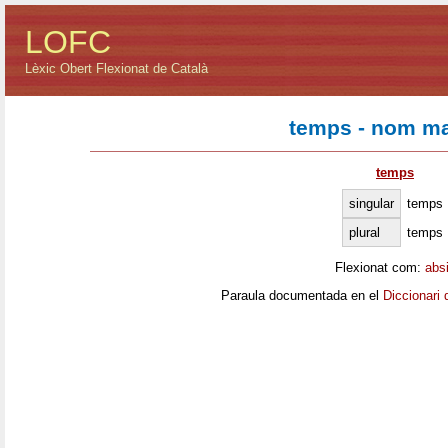
LOFC
Lèxic Obert Flexionat de Català
temps - nom ma
temps
singular
temps
plural
temps
Flexionat com:
abs
Paraula documentada en el
Diccionari 