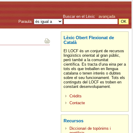
Buscar en el Lèxic
avançada
Paraula:
Lèxic Obert Flexionat de
Català
El LOCF és un conjunt de recursos
lingüístics orientat al gran públic,
però també a la comunitat
científica. Es tracta d’una eina per a
tots els que treballen en llengua
catalana o tenen interès o dubtes
sobre el seu funcionament. Tots els
continguts del LOCF es troben en
constant desenvolupament.
Crèdits
Contacte
Recursos
Diccionari de topònims i
gentilicis