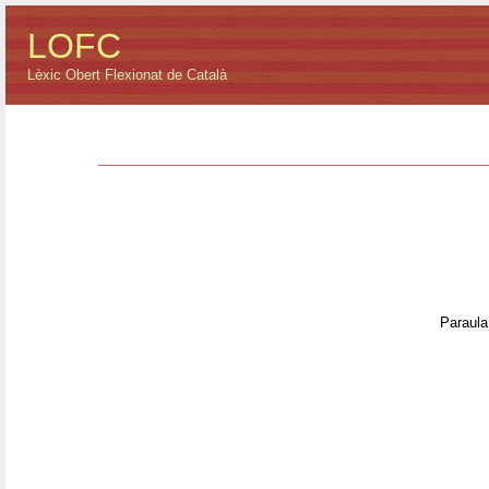
LOFC
Lèxic Obert Flexionat de Català
Paraula