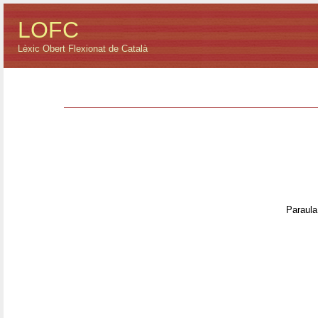
LOFC
Lèxic Obert Flexionat de Català
Paraula