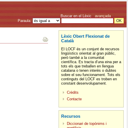
Buscar en el Lèxic
avançada
Paraula:
Lèxic Obert Flexionat de
Català
El LOCF és un conjunt de recursos
lingüístics orientat al gran públic,
però també a la comunitat
científica. Es tracta d’una eina per a
tots els que treballen en llengua
catalana o tenen interès o dubtes
sobre el seu funcionament. Tots els
continguts del LOCF es troben en
constant desenvolupament.
Crèdits
Contacte
Recursos
Diccionari de topònims i
gentilicis