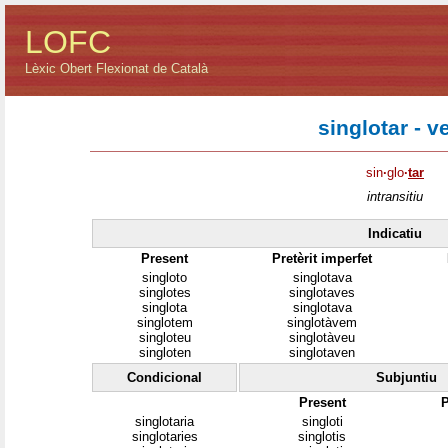
LOFC
Lèxic Obert Flexionat de Català
singlotar - v
sin
·
glo
·
tar
intransitiu
Indicatiu
Present
Pretèrit imperfet
singloto
singlotava
singlotes
singlotaves
singlota
singlotava
singlotem
singlotàvem
singloteu
singlotàveu
singloten
singlotaven
Condicional
Subjuntiu
Present
P
singlotaria
singloti
singlotaries
singlotis