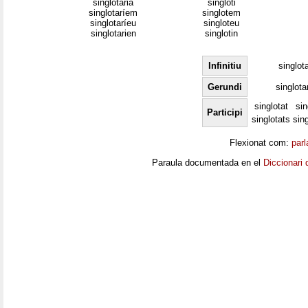
singlotaria
singloti
singlotaríem
singlotem
singlotaríeu
singloteu
singlotarien
singlotin
Infinitiu
singlot
Gerundi
singlota
singlotat
sin
Participi
singlotats
sin
Flexionat com:
parl
Paraula documentada en el
Diccionari 