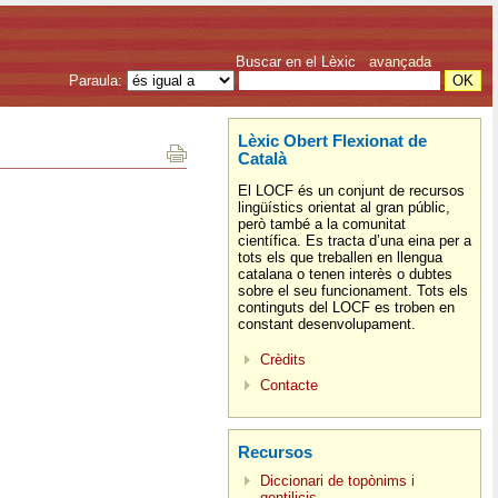
Buscar en el Lèxic
avançada
Paraula:
Lèxic Obert Flexionat de
Català
El LOCF és un conjunt de recursos
lingüístics orientat al gran públic,
però també a la comunitat
científica. Es tracta d’una eina per a
tots els que treballen en llengua
catalana o tenen interès o dubtes
sobre el seu funcionament. Tots els
continguts del LOCF es troben en
constant desenvolupament.
Crèdits
Contacte
Recursos
Diccionari de topònims i
gentilicis