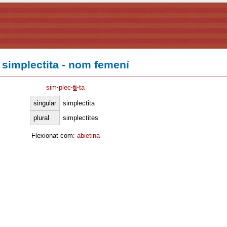
simplectita - nom femení
sim
·
plec
·
ti
·
ta
singular
simplectita
plural
simplectites
Flexionat com:
abietina