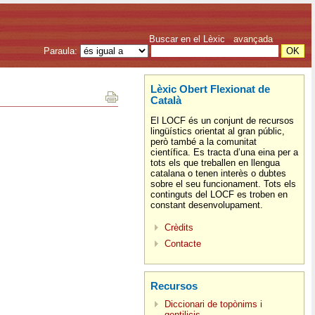
Buscar en el Lèxic
avançada
Paraula:
Lèxic Obert Flexionat de
Català
El LOCF és un conjunt de recursos
lingüístics orientat al gran públic,
però també a la comunitat
científica. Es tracta d’una eina per a
tots els que treballen en llengua
catalana o tenen interès o dubtes
sobre el seu funcionament. Tots els
continguts del LOCF es troben en
constant desenvolupament.
Crèdits
Contacte
Recursos
Diccionari de topònims i
gentilicis