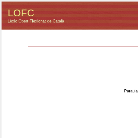
LOFC
Lèxic Obert Flexionat de Català
Paraula