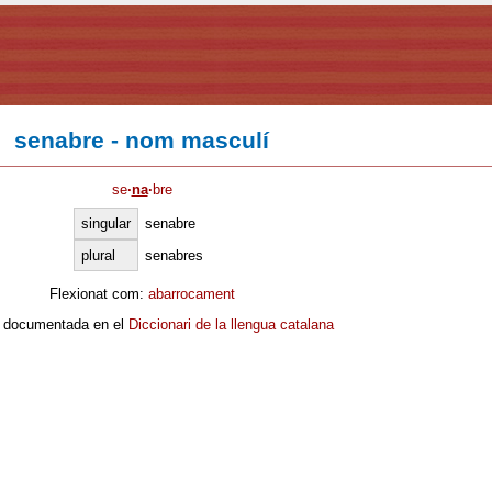
senabre - nom masculí
se
·
na
·
bre
singular
senabre
plural
senabres
Flexionat com:
abarrocament
 documentada en el
Diccionari de la llengua catalana