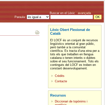
Buscar en el Lèxic
avançada
Paraula:
Lèxic Obert Flexionat de
Català
El LOCF és un conjunt de recursos
lingüístics orientat al gran públic,
però també a la comunitat
científica. Es tracta d’una eina per a
tots els que treballen en llengua
catalana o tenen interès o dubtes
sobre el seu funcionament. Tots els
continguts del LOCF es troben en
constant desenvolupament.
Crèdits
Contacte
Recursos
Diccionari de topònims i
gentilicis