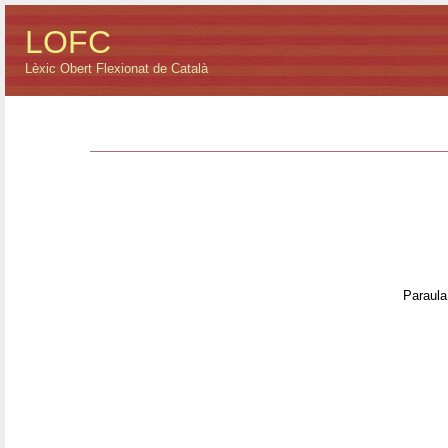
LOFC
Lèxic Obert Flexionat de Català
Paraula