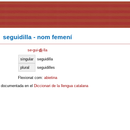
seguidilla - nom femení
se
·
gui
·
di
·
lla
singular
seguidilla
plural
seguidilles
Flexionat com:
abietina
 documentada en el
Diccionari de la llengua catalana