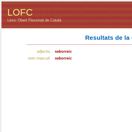
LOFC
Lèxic Obert Flexionat de Català
Resultats de la
adjectiu
seborreic
nom masculí
seborreic