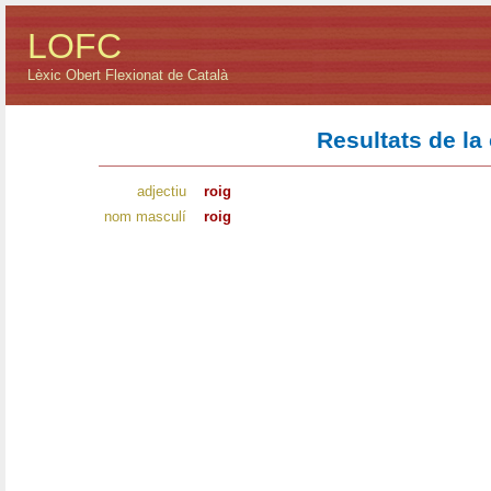
LOFC
Lèxic Obert Flexionat de Català
Resultats de la
adjectiu
roig
nom masculí
roig