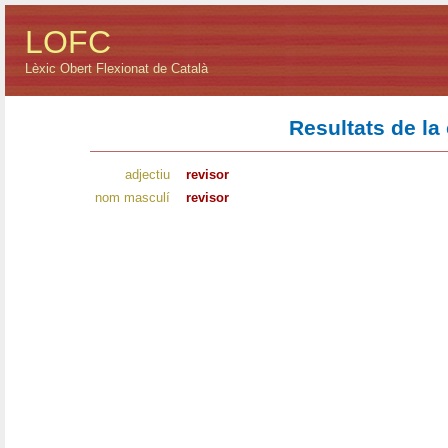
LOFC
Lèxic Obert Flexionat de Català
Resultats de la
adjectiu
revisor
nom masculí
revisor