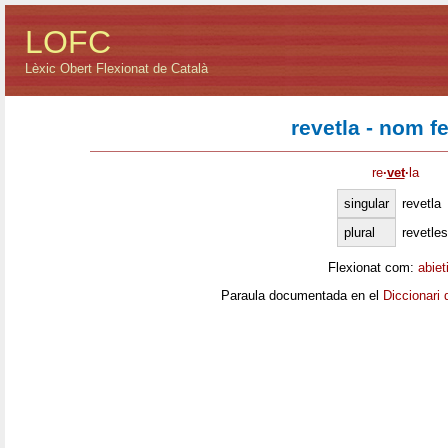
LOFC
Lèxic Obert Flexionat de Català
revetla - nom f
re
·
vet
·
la
singular
revetla
plural
revetles
Flexionat com:
abiet
Paraula documentada en el
Diccionari 