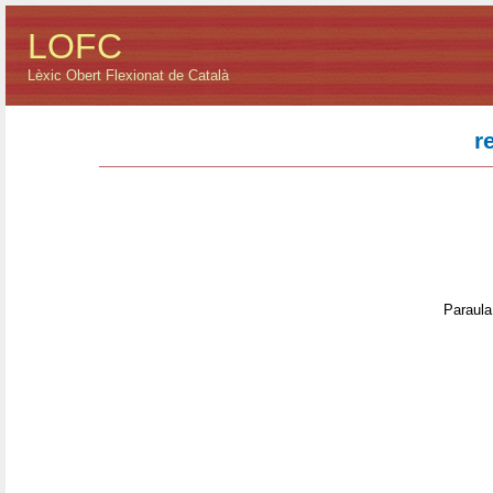
LOFC
Lèxic Obert Flexionat de Català
r
Paraula