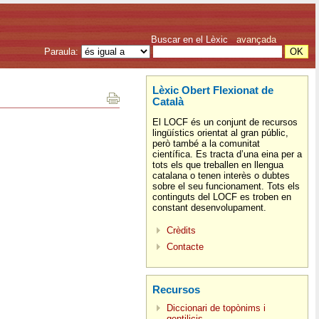
Buscar en el Lèxic
avançada
Paraula:
Lèxic Obert Flexionat de
Català
El LOCF és un conjunt de recursos
lingüístics orientat al gran públic,
però també a la comunitat
científica. Es tracta d’una eina per a
tots els que treballen en llengua
catalana o tenen interès o dubtes
sobre el seu funcionament. Tots els
continguts del LOCF es troben en
constant desenvolupament.
Crèdits
Contacte
Recursos
Diccionari de topònims i
gentilicis