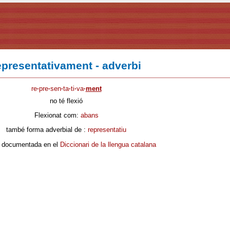
epresentativament - adverbi
re
·
pre
·
sen
·
ta
·
ti
·
va
·
ment
no té flexió
Flexionat com:
abans
també forma adverbial de :
representatiu
 documentada en el
Diccionari de la llengua catalana