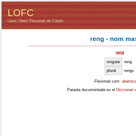
LOFC
Lèxic Obert Flexionat de Català
reng - nom ma
reng
singular
reng
plural
rengs
Flexionat com:
abarroc
Paraula documentada en el
Diccionari 