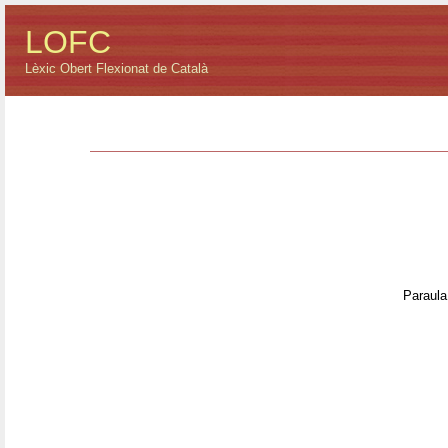
LOFC
Lèxic Obert Flexionat de Català
Paraula