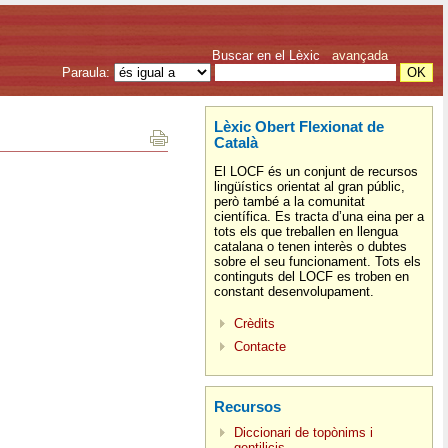
Buscar en el Lèxic
avançada
Paraula:
Lèxic Obert Flexionat de
Català
El LOCF és un conjunt de recursos
lingüístics orientat al gran públic,
però també a la comunitat
científica. Es tracta d’una eina per a
tots els que treballen en llengua
catalana o tenen interès o dubtes
sobre el seu funcionament. Tots els
continguts del LOCF es troben en
constant desenvolupament.
Crèdits
Contacte
Recursos
Diccionari de topònims i
gentilicis