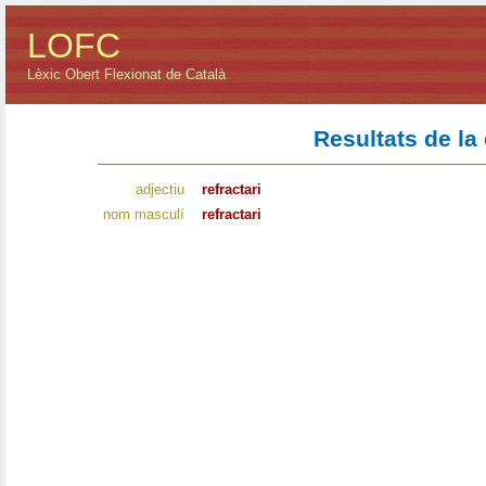
LOFC
Lèxic Obert Flexionat de Català
Resultats de la
adjectiu
refractari
nom masculí
refractari