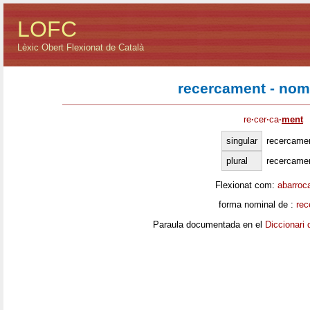
LOFC
Lèxic Obert Flexionat de Català
recercament - nom
re
·
cer
·
ca
·
ment
singular
recercame
plural
recercame
Flexionat com:
abarroc
forma nominal de :
rec
Paraula documentada en el
Diccionari 