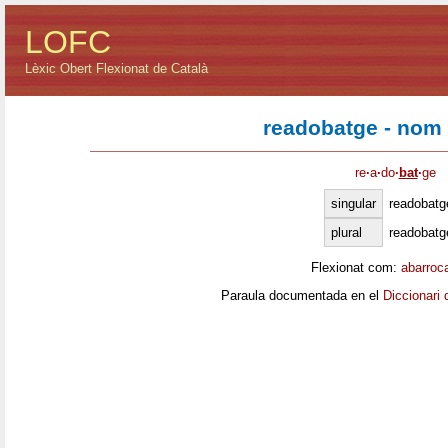
LOFC
Lèxic Obert Flexionat de Català
readobatge - nom
re
·
a
·
do
·
bat
·
ge
singular
readobatg
plural
readobatg
Flexionat com:
abarroc
Paraula documentada en el
Diccionari 