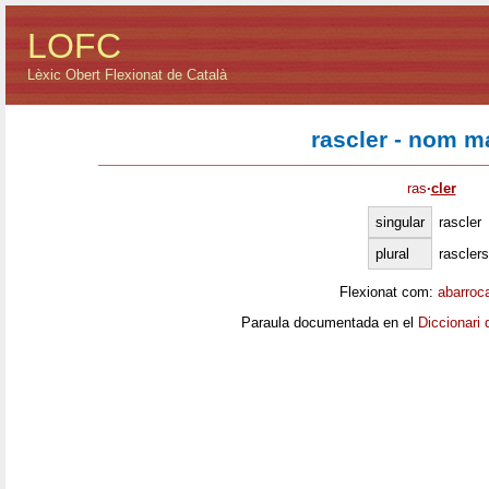
LOFC
Lèxic Obert Flexionat de Català
rascler - nom m
ras
·
cler
singular
rascler
plural
rasclers
Flexionat com:
abarroc
Paraula documentada en el
Diccionari 