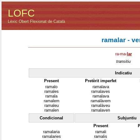
LOFC
Lèxic Obert Flexionat de Català
ramalar - ve
ra
·
ma
·
lar
transitiu
Indicatiu
Present
Pretèrit imperfet
ramalo
ramalava
ramales
ramalaves
ramala
ramalava
ramalem
ramalàvem
ramaleu
ramalàveu
ramalen
ramalaven
Condicional
Subjuntiu
Present
P
ramalaria
ramali
ramalaries
ramalis