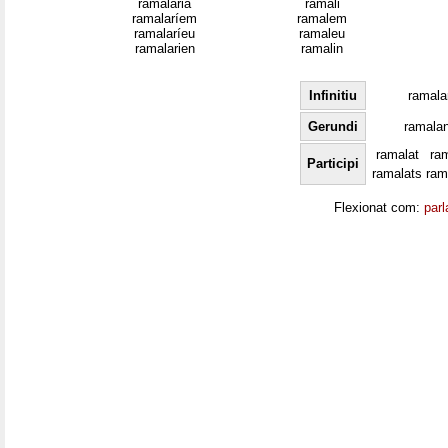
ramalaria
ramali
ramalaríem
ramalem
ramalaríeu
ramaleu
ramalarien
ramalin
Infinitiu
ramala
Gerundi
ramalan
ramalat
ra
Participi
ramalats
ram
Flexionat com:
parl