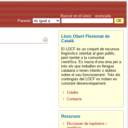
Buscar en el Lèxic
avançada
Paraula:
Lèxic Obert Flexionat de
Català
El LOCF és un conjunt de recursos
lingüístics orientat al gran públic,
però també a la comunitat
científica. Es tracta d’una eina per a
tots els que treballen en llengua
catalana o tenen interès o dubtes
sobre el seu funcionament. Tots els
continguts del LOCF es troben en
constant desenvolupament.
Crèdits
Contacte
Recursos
Diccionari de topònims i
gentilicis