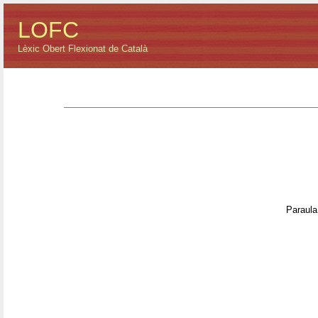
LOFC
Lèxic Obert Flexionat de Català
Paraula