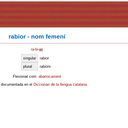
rabior - nom femení
ra
·
bi
·
or
singular
rabior
plural
rabiors
Flexionat com:
abarrocament
 documentada en el
Diccionari de la llengua catalana