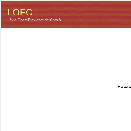
LOFC
Lèxic Obert Flexionat de Català
Paraula