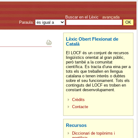
Buscar en el Lèxic
avançada
Paraula:
Lèxic Obert Flexionat de
Català
El LOCF és un conjunt de recursos
lingüístics orientat al gran públic,
però també a la comunitat
científica. Es tracta d’una eina per a
tots els que treballen en llengua
catalana o tenen interès o dubtes
sobre el seu funcionament. Tots els
continguts del LOCF es troben en
constant desenvolupament.
Crèdits
Contacte
Recursos
Diccionari de topònims i
gentilicis