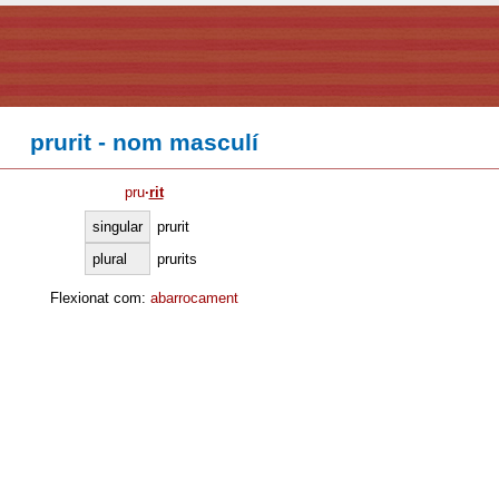
prurit - nom masculí
pru
·
rit
singular
prurit
plural
prurits
Flexionat com:
abarrocament