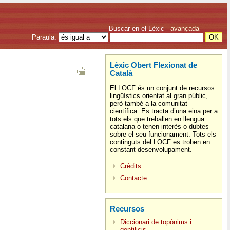
Buscar en el Lèxic
avançada
Paraula:
Lèxic Obert Flexionat de
Català
El LOCF és un conjunt de recursos
lingüístics orientat al gran públic,
però també a la comunitat
científica. Es tracta d’una eina per a
tots els que treballen en llengua
catalana o tenen interès o dubtes
sobre el seu funcionament. Tots els
continguts del LOCF es troben en
constant desenvolupament.
Crèdits
Contacte
Recursos
Diccionari de topònims i
gentilicis