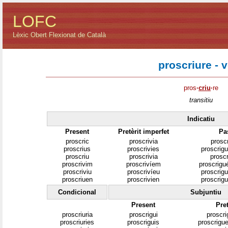
LOFC
Lèxic Obert Flexionat de Català
proscriure - 
pros
·
criu
·
re
transitiu
Indicatiu
Present
Pretèrit imperfet
Pa
proscric
proscrivia
proscr
proscrius
proscrivies
proscrigu
proscriu
proscrivia
proscr
proscrivim
proscrivíem
proscrigu
proscriviu
proscrivíeu
proscrigu
proscriuen
proscrivien
proscrigu
Condicional
Subjuntiu
Present
Pret
proscriuria
proscrigui
proscri
proscriuries
proscriguis
proscrigue