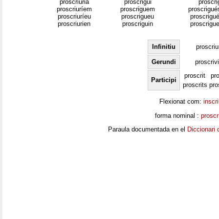
proscriuria
proscrigui
proscri
proscriuríem
proscriguem
proscrigué
proscriuríeu
proscrigueu
proscrigué
proscriurien
proscriguin
proscrigue
Infinitiu
proscriu
Gerundi
proscriv
proscrit
pro
Participi
proscrits
pro
Flexionat com:
inscr
forma nominal :
proscr
Paraula documentada en el
Diccionari 