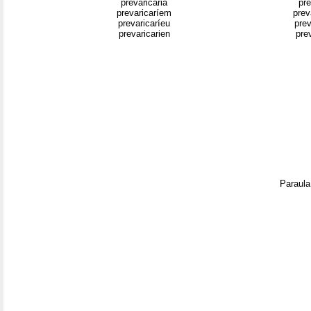
prevaricaria
pre
prevaricaríem
prev
prevaricaríeu
pre
prevaricarien
pre
Paraula