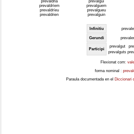
prevaldria
prevalgui
prevaldríem
prevalguem
prevaldríeu
prevalgueu
prevaldrien
prevalguin
Infinitiu
prevale
Gerundi
prevale
prevalgut
pr
Participi
prevalguts
pre
Flexionat com:
val
forma nominal :
preva
Paraula documentada en el
Diccionari 