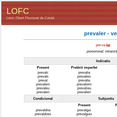
LOFC
Lèxic Obert Flexionat de Català
prevaler - v
pre
·
va
·
ler
pronominal; intransit
Indicatiu
Present
Pretèrit imperfet
prevalc
prevalia
prevals
prevalies
preval
prevalia
prevalem
prevalíem
prevaleu
prevalíeu
prevalen
prevalien
Condicional
Subjuntiu
Present
P
prevaldria
prevalgui
prevaldries
prevalguis