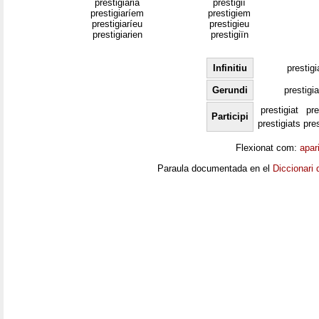
prestigiaria
prestigiï
prestigiaríem
prestigiem
prestigiaríeu
prestigieu
prestigiarien
prestigiïn
Infinitiu
prestigi
Gerundi
prestigi
prestigiat
pre
Participi
prestigiats
pre
Flexionat com:
apar
Paraula documentada en el
Diccionari 