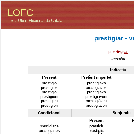
LOFC
Lèxic Obert Flexionat de Català
prestigiar - v
pres
·
ti
·
gi
·
ar
transitiu
Indicatiu
Present
Pretèrit imperfet
prestigio
prestigiava
prestigies
prestigiaves
prestigia
prestigiava
prestigiem
prestigiàvem
prestigieu
prestigiàveu
prestigien
prestigiaven
Condicional
Subjuntiu
Present
P
prestigiaria
prestigiï
prestigiaries
prestigiïs