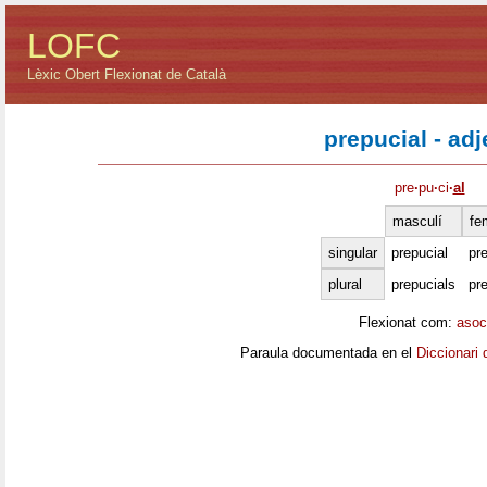
LOFC
Lèxic Obert Flexionat de Català
prepucial - adj
pre
·
pu
·
ci
·
al
masculí
fe
singular
prepucial
pre
plural
prepucials
pr
Flexionat com:
asoc
Paraula documentada en el
Diccionari 