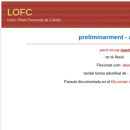
LOFC
Lèxic Obert Flexionat de Català
preliminarment - 
pre
·
li
·
mi
·
nar
·
ment
no té flexió
Flexionat com:
aba
també forma adverbial de :
Paraula documentada en el
Diccionari 