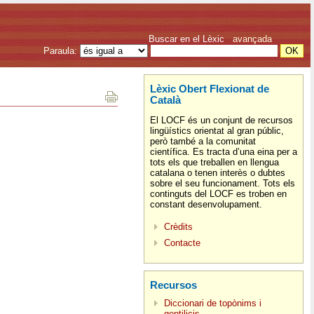
Buscar en el Lèxic
avançada
Paraula:
Lèxic Obert Flexionat de
Català
El LOCF és un conjunt de recursos
lingüístics orientat al gran públic,
però també a la comunitat
científica. Es tracta d’una eina per a
tots els que treballen en llengua
catalana o tenen interès o dubtes
sobre el seu funcionament. Tots els
continguts del LOCF es troben en
constant desenvolupament.
Crèdits
Contacte
Recursos
Diccionari de topònims i
gentilicis