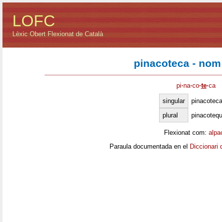
LOFC
Lèxic Obert Flexionat de Català
pinacoteca - nom
pi
·
na
·
co
·
te
·
ca
singular
pinacotec
plural
pinacoteq
Flexionat com:
alpa
Paraula documentada en el
Diccionari 