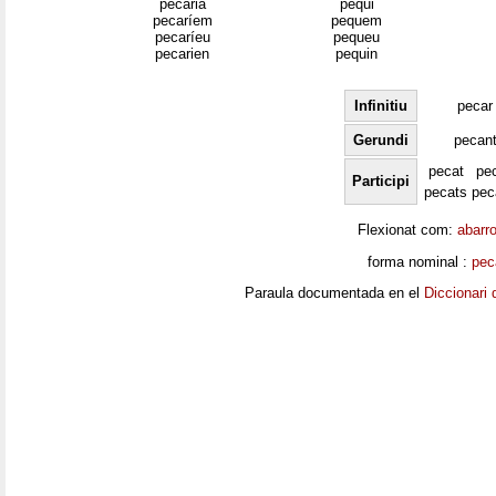
pecaria
pequi
pecaríem
pequem
pecaríeu
pequeu
pecarien
pequin
Infinitiu
pecar
Gerundi
pecan
pecat
pe
Participi
pecats
pec
Flexionat com:
abarr
forma nominal :
pec
Paraula documentada en el
Diccionari 