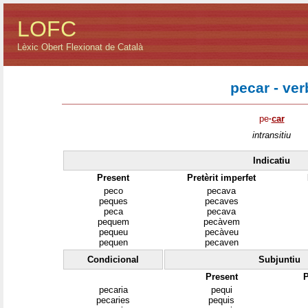
LOFC
Lèxic Obert Flexionat de Català
pecar - ver
pe
·
car
intransitiu
Indicatiu
Present
Pretèrit imperfet
peco
pecava
peques
pecaves
peca
pecava
pequem
pecàvem
pequeu
pecàveu
pequen
pecaven
Condicional
Subjuntiu
Present
P
pecaria
pequi
pecaries
pequis