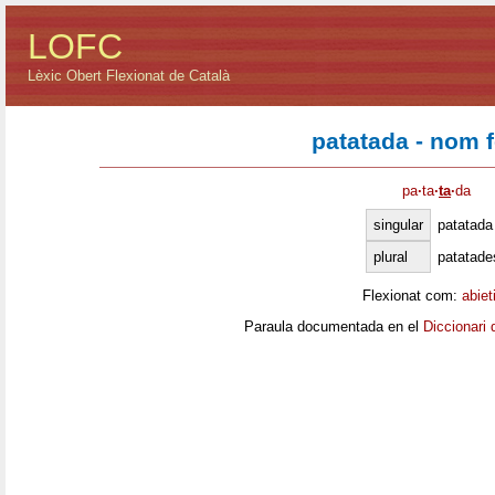
LOFC
Lèxic Obert Flexionat de Català
patatada - nom 
pa
·
ta
·
ta
·
da
singular
patatada
plural
patatade
Flexionat com:
abiet
Paraula documentada en el
Diccionari 