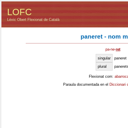
LOFC
Lèxic Obert Flexionat de Català
paneret - nom m
pa
·
ne
·
ret
singular
paneret
plural
paneret
Flexionat com:
abarroc
Paraula documentada en el
Diccionari 