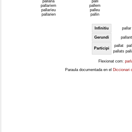
pallaria
palli
pallaríem
pallem
pallaríeu
palleu
pallarien
pallin
Infinitiu
pallar
Gerundi
pallant
pallat
pal
Participi
pallats
pal
Flexionat com:
parl
Paraula documentada en el
Diccionari 