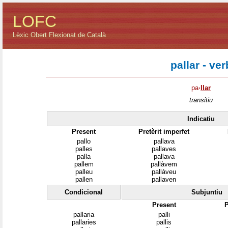
LOFC
Lèxic Obert Flexionat de Català
pallar - ver
pa
·
llar
transitiu
Indicatiu
Present
Pretèrit imperfet
pallo
pallava
palles
pallaves
palla
pallava
pallem
pallàvem
palleu
pallàveu
pallen
pallaven
Condicional
Subjuntiu
Present
P
pallaria
palli
pallaries
pallis