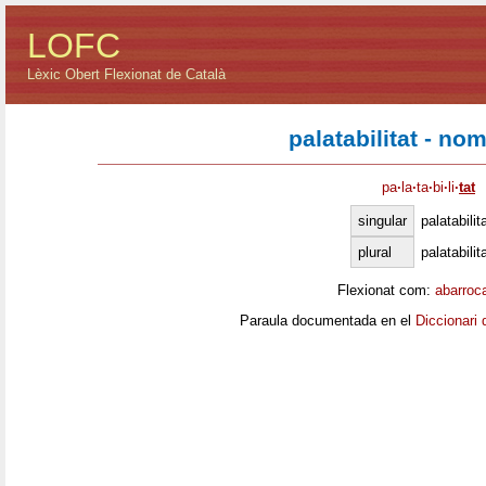
LOFC
Lèxic Obert Flexionat de Català
palatabilitat - no
pa
·
la
·
ta
·
bi
·
li
·
tat
singular
palatabilit
plural
palatabilit
Flexionat com:
abarroc
Paraula documentada en el
Diccionari 