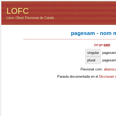
LOFC
Lèxic Obert Flexionat de Català
pagesam - nom m
pa
·
ge
·
sam
singular
pagesam
plural
pagesam
Flexionat com:
abarroc
Paraula documentada en el
Diccionari 