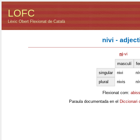
LOFC
Lèxic Obert Flexionat de Català
nivi - adject
ni
·
vi
masculí
fe
singular
nivi
ní
plural
nivis
ní
Flexionat com:
abiss
Paraula documentada en el
Diccionari 