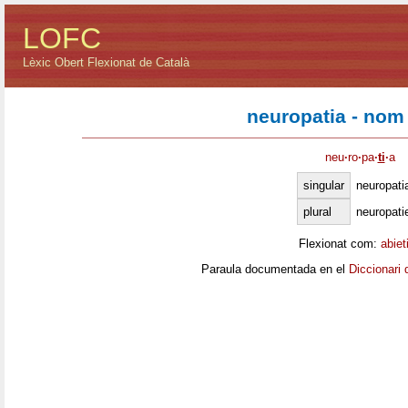
LOFC
Lèxic Obert Flexionat de Català
neuropatia - nom
neu
·
ro
·
pa
·
ti
·
a
singular
neuropati
plural
neuropati
Flexionat com:
abiet
Paraula documentada en el
Diccionari 