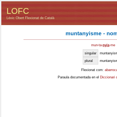
LOFC
Lèxic Obert Flexionat de Català
muntanyisme - nom
mun
·
ta
·
nyis
·
me
singular
muntanyis
plural
muntanyis
Flexionat com:
abarroc
Paraula documentada en el
Diccionari 